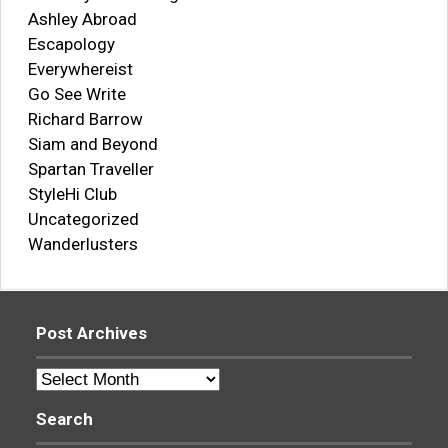
Ashley Abroad
Escapology
Everywhereist
Go See Write
Richard Barrow
Siam and Beyond
Spartan Traveller
StyleHi Club
Uncategorized
Wanderlusters
Post Archives
Post
Archives
Search