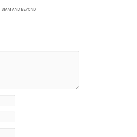
SIAM AND BEYOND