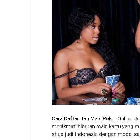
Cara Daftar dan Main Poker Online U
menikmati hiburan main kartu yang m
situs judi Indonesia dengan modal sa