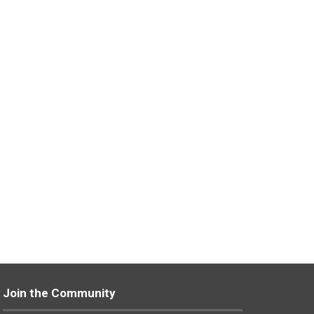
Join the Community