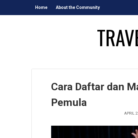
Skip
Home
About the Community
to
content
TRAV
Cara Daftar dan M
Pemula
APRIL 2