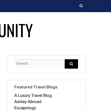
Search
UNITY
Search
for:
Search...
Featured Travel Blogs
A Luxury Travel Blog
Ashley Abroad
Escapology