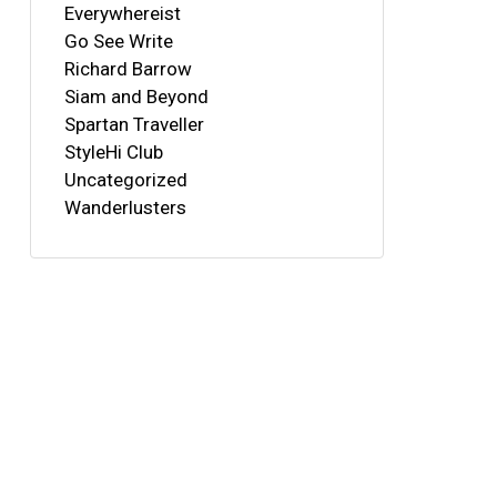
Everywhereist
Go See Write
Richard Barrow
Siam and Beyond
Spartan Traveller
StyleHi Club
Uncategorized
Wanderlusters