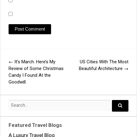
←
It’s March. Here’s My
US Cities With The Most
Post
Review of Some Christmas
Beautiful Architecture
→
Candy I Found At the
navigation
Goodwill.
Search
for:
Search..
Featured Travel Blogs
A Luxury Travel Blog