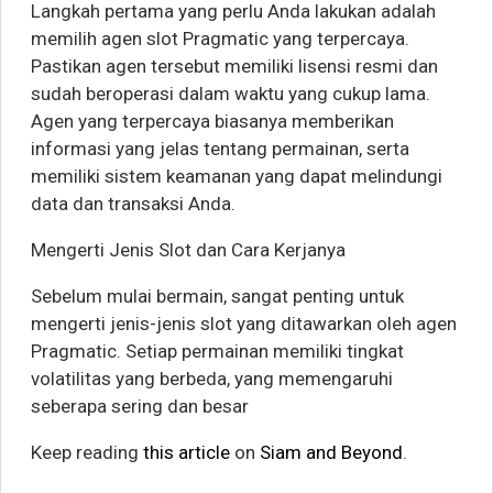
Langkah pertama yang perlu Anda lakukan adalah
memilih agen slot Pragmatic yang terpercaya.
Pastikan agen tersebut memiliki lisensi resmi dan
sudah beroperasi dalam waktu yang cukup lama.
Agen yang terpercaya biasanya memberikan
informasi yang jelas tentang permainan, serta
memiliki sistem keamanan yang dapat melindungi
data dan transaksi Anda.
Mengerti Jenis Slot dan Cara Kerjanya
Sebelum mulai bermain, sangat penting untuk
mengerti jenis-jenis slot yang ditawarkan oleh agen
Pragmatic. Setiap permainan memiliki tingkat
volatilitas yang berbeda, yang memengaruhi
seberapa sering dan besar
Keep reading
this article
on
Siam and Beyond
.