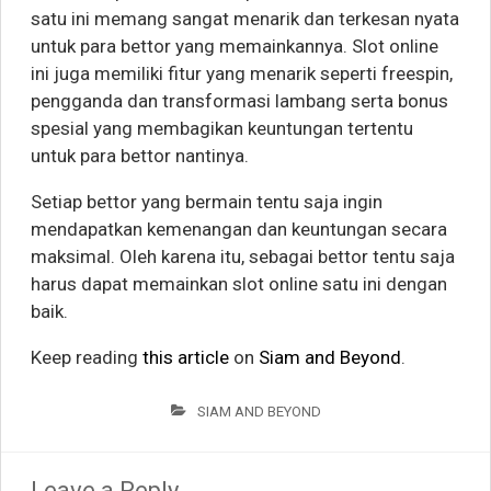
satu ini memang sangat menarik dan terkesan nyata
untuk para bettor yang memainkannya. Slot online
ini juga memiliki fitur yang menarik seperti freespin,
pengganda dan transformasi lambang serta bonus
spesial yang membagikan keuntungan tertentu
untuk para bettor nantinya.
Setiap bettor yang bermain tentu saja ingin
mendapatkan kemenangan dan keuntungan secara
maksimal. Oleh karena itu, sebagai bettor tentu saja
harus dapat memainkan slot online satu ini dengan
baik.
Keep reading
this article
on
Siam and Beyond
.
SIAM AND BEYOND
Leave a Reply