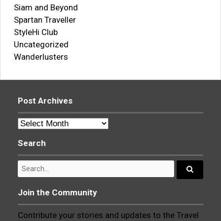
Siam and Beyond
Spartan Traveller
StyleHi Club
Uncategorized
Wanderlusters
Post Archives
Post
Archives
Search
Search
for:
Search...
Join the Community
Contribute your stories and updates to the Travel